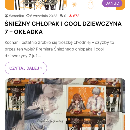
DANGO
Weronika
6 września 2023
0
673
ŚNIEŻNY CHŁOPAK I COOL DZIEWCZYNA
7 – OKŁADKA
Kochani, ostatnio zrobiło się troszkę chłodniej – czyżby to
przez ten wpis? Premiera Śnieżnego chłopaka i cool
dziewczyny 7 już…
CZYTAJ DALEJ »