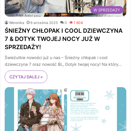
W SPRZEDAŻY
Weronika
6 września 2023
0
1 604
ŚNIEŻNY CHŁOPAK I COOL DZIEWCZYNA
7 & DOTYK TWOJEJ NOCY JUŻ W
SPRZEDAŻY!
Świeżutkie nowości już u nas – Śnieżny chłopak i cool
dziewczyna 7 oraz nowość BL, Dotyk twojej nocy! Na który…
CZYTAJ DALEJ »