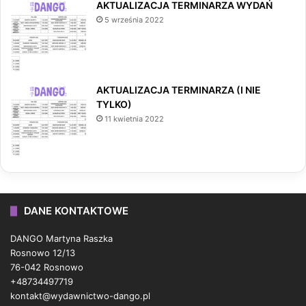
AKTUALIZACJA TERMINARZA WYDAŃ
5 września 2022
AKTUALIZACJA TERMINARZA (I NIE
TYLKO)
11 kwietnia 2022
DANE KONTAKTOWE
DANGO Martyna Raszka
Rosnowo 12/13
76-042 Rosnowo
+48734497719
kontakt@wydawnictwo-dango.pl