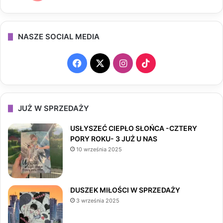
NASZE SOCIAL MEDIA
F
X
I
T
a
n
i
c
s
k
JUŻ W SPRZEDAŻY
e
t
T
USŁYSZEĆ CIEPŁO SŁOŃCA -CZTERY
PORY ROKU- 3 JUŻ U NAS
b
a
o
10 września 2025
o
g
k
o
r
DUSZEK MIŁOŚCI W SPRZEDAŻY
3 września 2025
k
a
m