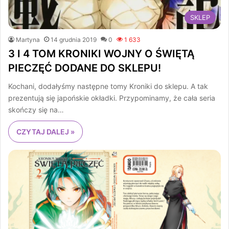
SKLEP
Martyna
14 grudnia 2019
0
1 633
3 I 4 TOM KRONIKI WOJNY O ŚWIĘTĄ
PIECZĘĆ DODANE DO SKLEPU!
Kochani, dodałyśmy następne tomy Kroniki do sklepu. A tak
prezentują się japońskie okładki. Przypominamy, że cała seria
skończy się na…
CZYTAJ DALEJ »