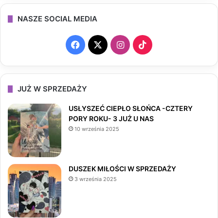
NASZE SOCIAL MEDIA
F
X
I
T
a
n
i
c
s
k
JUŻ W SPRZEDAŻY
e
t
T
USŁYSZEĆ CIEPŁO SŁOŃCA -CZTERY
PORY ROKU- 3 JUŻ U NAS
b
a
o
10 września 2025
o
g
k
o
r
DUSZEK MIŁOŚCI W SPRZEDAŻY
3 września 2025
k
a
m