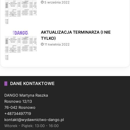
5 września 2022
AKTUALIZACJA TERMINARZA (I NIE
TYLKO)
11 kwietnia 2022
DANE KONTAKTOWE
DANGO Martyna Raszka
Rosnowo 12/13
76-042 Rosnowo
+48734497719
kontakt@wydawnictwo-dango.pl
Wtorek - Piątek: 13:00 - 16:00