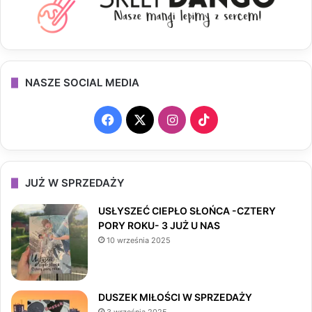
NASZE SOCIAL MEDIA
F
X
I
T
a
n
i
c
s
k
JUŻ W SPRZEDAŻY
e
t
T
USŁYSZEĆ CIEPŁO SŁOŃCA -CZTERY
PORY ROKU- 3 JUŻ U NAS
b
a
o
10 września 2025
o
g
k
o
r
DUSZEK MIŁOŚCI W SPRZEDAŻY