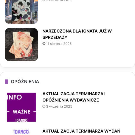
3 września 2025
k
a
m
NARZECZONA DLA IGNATA JUŻ W
SPRZEDAŻY
11 sierpnia 2025
OPÓŹNIENIA
AKTUALIZACJA TERMINARZA I
OPÓŹNIENIA WYDAWNICZE
3 września 2025
AKTUALIZACJA TERMINARZA WYDAŃ