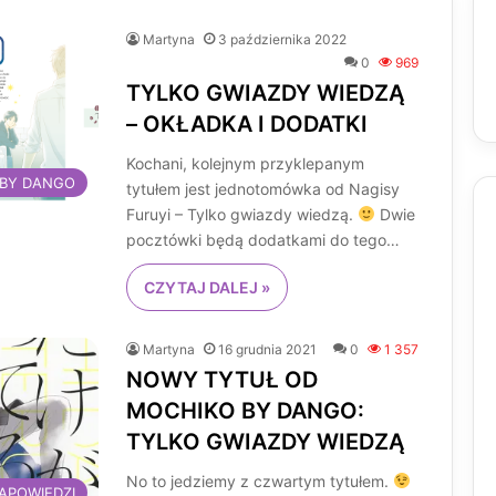
Martyna
3 października 2022
0
969
TYLKO GWIAZDY WIEDZĄ
– OKŁADKA I DODATKI
Kochani, kolejnym przyklepanym
 BY DANGO
tytułem jest jednotomówka od Nagisy
Furuyi – Tylko gwiazdy wiedzą.
Dwie
pocztówki będą dodatkami do tego…
CZYTAJ DALEJ »
Martyna
16 grudnia 2021
0
1 357
NOWY TYTUŁ OD
MOCHIKO BY DANGO:
TYLKO GWIAZDY WIEDZĄ
No to jedziemy z czwartym tytułem.
APOWIEDZI