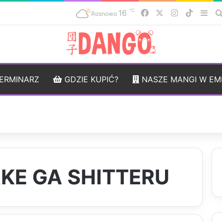
℃
16
Facebook
X
Instagram
TikTok
Sid
Rosnowo
ERMINARZ
GDZIE KUPIĆ?
NASZE MANGI W EM
KE GA SHITTERU