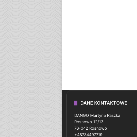
DANE KONTAKTOWE
DANGO Martyna Raszka
Rosnowo 12/13
76-042 Rosnowo
+48734497719