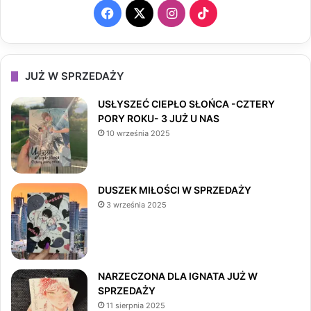
F
X
I
T
a
n
i
c
s
k
JUŻ W SPRZEDAŻY
e
t
T
USŁYSZEĆ CIEPŁO SŁOŃCA -CZTERY
PORY ROKU- 3 JUŻ U NAS
b
a
o
10 września 2025
o
g
k
o
r
DUSZEK MIŁOŚCI W SPRZEDAŻY
3 września 2025
k
a
m
NARZECZONA DLA IGNATA JUŻ W
SPRZEDAŻY
11 sierpnia 2025