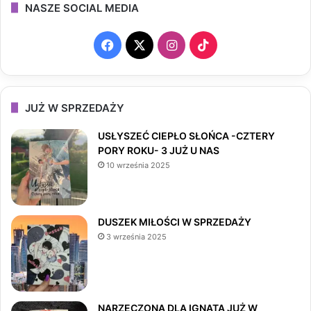
NASZE SOCIAL MEDIA
F
X
I
T
a
n
i
c
s
k
JUŻ W SPRZEDAŻY
e
t
T
USŁYSZEĆ CIEPŁO SŁOŃCA -CZTERY
PORY ROKU- 3 JUŻ U NAS
b
a
o
10 września 2025
o
g
k
o
r
DUSZEK MIŁOŚCI W SPRZEDAŻY
3 września 2025
k
a
m
NARZECZONA DLA IGNATA JUŻ W