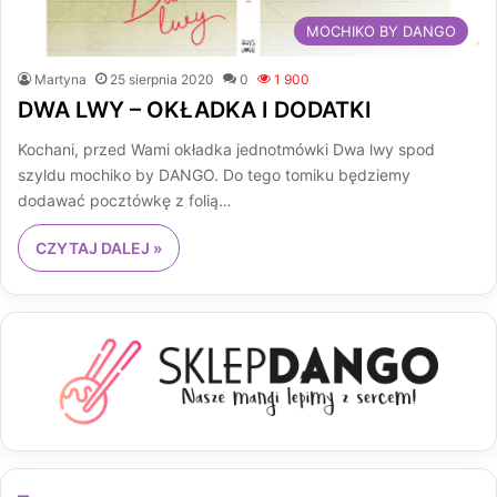
MOCHIKO BY DANGO
Martyna
25 sierpnia 2020
0
1 900
DWA LWY – OKŁADKA I DODATKI
Kochani, przed Wami okładka jednotmówki Dwa lwy spod
szyldu mochiko by DANGO. Do tego tomiku będziemy
dodawać pocztówkę z folią…
CZYTAJ DALEJ »