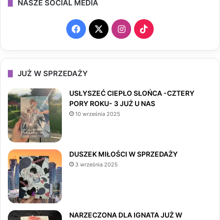
NASZE SOCIAL MEDIA
F
X
I
T
a
n
i
c
s
k
JUŻ W SPRZEDAŻY
e
t
T
USŁYSZEĆ CIEPŁO SŁOŃCA -CZTERY
PORY ROKU- 3 JUŻ U NAS
b
a
o
10 września 2025
o
g
k
o
r
DUSZEK MIŁOŚCI W SPRZEDAŻY
3 września 2025
k
a
m
NARZECZONA DLA IGNATA JUŻ W