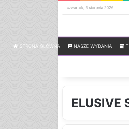
czwartek, 6 sierpnia 2026
STRONA GŁÓWNA
NASZE WYDANIA
T
ELUSIVE