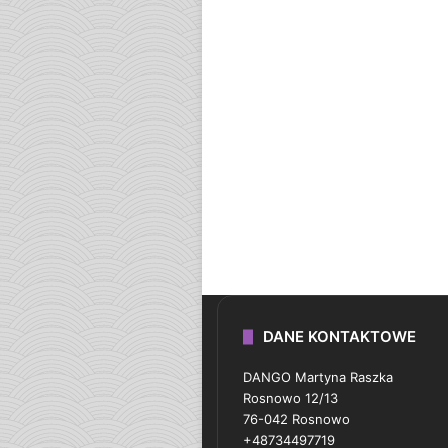
DANE KONTAKTOWE
DANGO Martyna Raszka
Rosnowo 12/13
76-042 Rosnowo
+48734497719