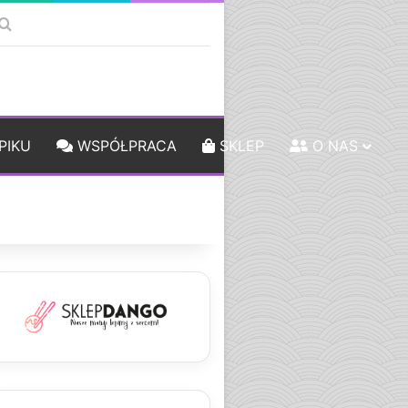
k
debar
Szukaj
PIKU
WSPÓŁPRACA
SKLEP
O NAS