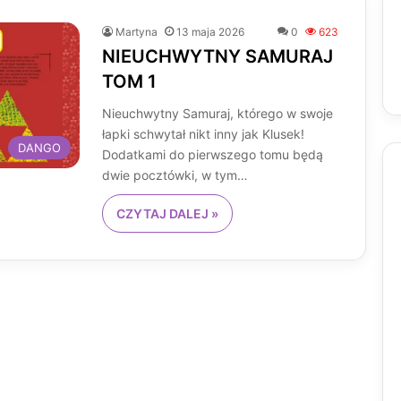
Martyna
13 maja 2026
0
623
NIEUCHWYTNY SAMURAJ
TOM 1
Nieuchwytny Samuraj, którego w swoje
łapki schwytał nikt inny jak Klusek!
DANGO
Dodatkami do pierwszego tomu będą
dwie pocztówki, w tym…
CZYTAJ DALEJ »