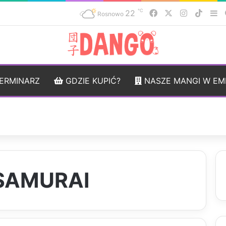
℃
22
Facebook
X
Instagram
TikTo
Si
Rosnowo
ERMINARZ
GDZIE KUPIĆ?
NASZE MANGI W EM
 SAMURAI