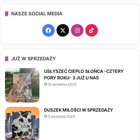
NASZE SOCIAL MEDIA
F
X
I
T
a
n
i
c
s
k
JUŻ W SPRZEDAŻY
e
t
T
USŁYSZEĆ CIEPŁO SŁOŃCA -CZTERY
PORY ROKU- 3 JUŻ U NAS
b
a
o
10 września 2025
o
g
k
o
r
DUSZEK MIŁOŚCI W SPRZEDAŻY
3 września 2025
k
a
m