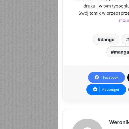
druku i w tym tygodni
Swój tomik w przedsprze
moun
dango
manga
Facebook
Messenger
Weroni