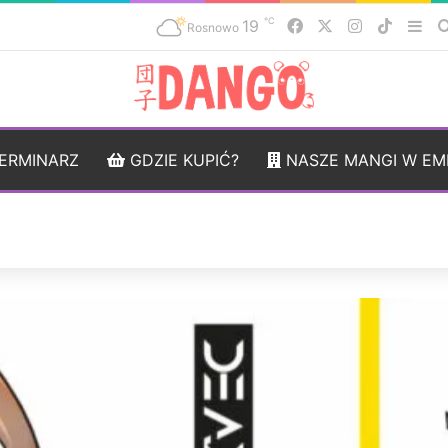
℃
19
Facebook
X
Instagram
TikTok
Sid
Rosnowo
ERMINARZ
GDZIE KUPIĆ?
NASZE MANGI W EM