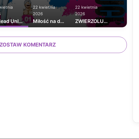
wietnia
22 kwietnia
22 kwietnia
6
2026
2026
Undead Unluck tom 1
Miłość na dowóz tom 1
ZWIERZOLUDZIE TOM 2
ZOSTAW KOMENTARZ