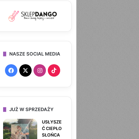
NASZE SOCIAL MEDIA
F
X
I
T
a
n
i
c
s
k
e
t
T
JUŻ W SPRZEDAŻY
b
a
o
USŁYSZE
Ć CIEPŁO
o
g
k
SŁOŃCA