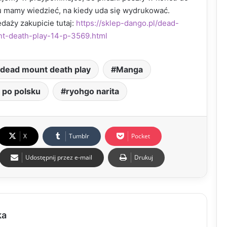
u mamy wiedzieć, na kiedy uda się wydrukować.
daży zakupicie tutaj:
https://sklep-dango.pl/dead-
t-death-play-14-p-3569.html
dead mount death play
Manga
 po polsku
ryohgo narita
X
Tumblr
Pocket
Udostępnij przez e-mail
Drukuj
ka