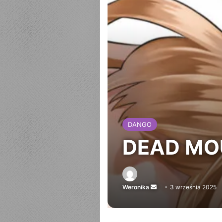
DANGO
DEAD MO
Weronika
Send
3 września 2025
an
email