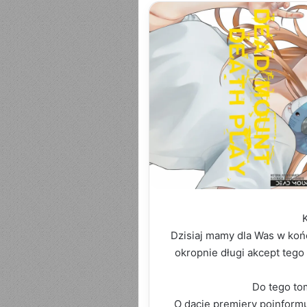
K
Dzisiaj mamy dla Was w koń
okropnie długi akcept tego
Do tego to
O dacie premiery poinformu