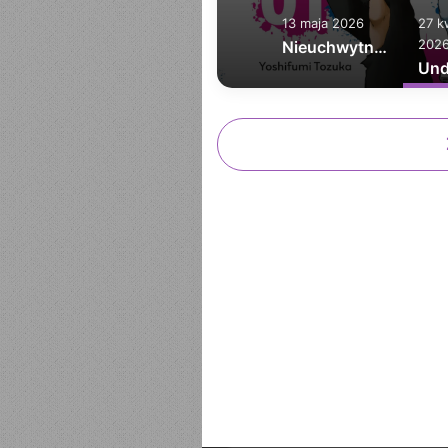
13 maja 2026
27 k
202
Nieuchwytny Samuraj tom 1