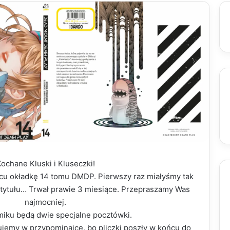
ochane Kluski i Kluseczki!
cu okładkę 14 tomu DMDP. Pierwszy raz miałyśmy tak
 tytułu… Trwał prawie 3 miesiące. Przepraszamy Was
najmocniej.
miku będą dwie specjalne pocztówki.
jemy w przypominajce, bo pliczki poszły w końcu do