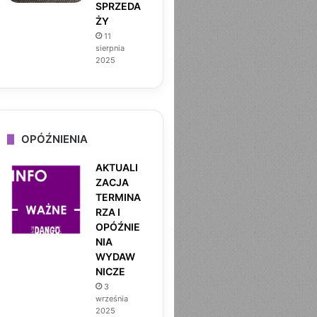
SPRZEDA
ŻY
11
sierpnia
2025
OPÓŹNIENIA
AKTUALI
ZACJA
DANGO
TERMINA
RZA I
22 kwietnia 2026
OPÓŹNIE
MIŁOŚĆ NA DOWÓZ TOM 1
NIA
WYDAW
NICZE
3
września
2025