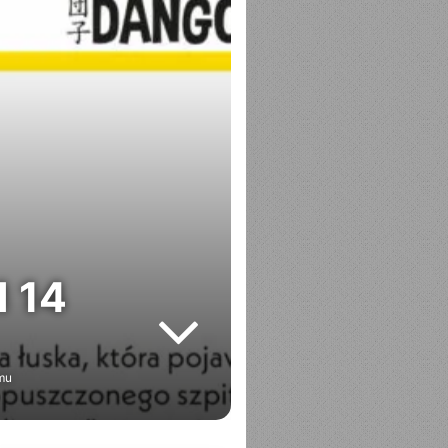
 14
mu