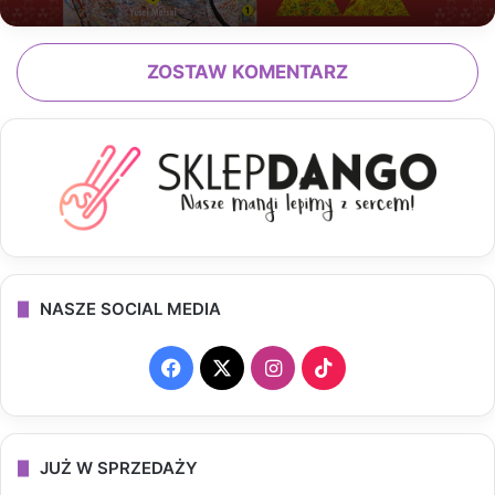
ZOSTAW KOMENTARZ
NASZE SOCIAL MEDIA
F
X
I
T
a
n
i
c
s
k
JUŻ W SPRZEDAŻY