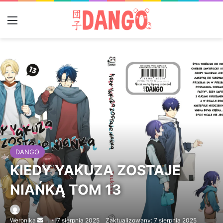
Menu
DANGO
KIEDY YAKUZA ZOSTAJE
NIAŃKĄ TOM 13
Weronika
Send
7 sierpnia 2025
Zaktualizowany: 7 sierpnia 2025