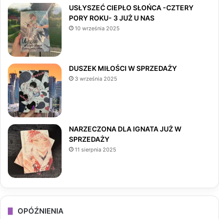
e
t
T
USŁYSZEĆ CIEPŁO SŁOŃCA -CZTERY
PORY ROKU- 3 JUŻ U NAS
b
a
o
10 września 2025
o
g
k
o
r
DUSZEK MIŁOŚCI W SPRZEDAŻY
3 września 2025
k
a
m
NARZECZONA DLA IGNATA JUŻ W
SPRZEDAŻY
11 sierpnia 2025
OPÓŹNIENIA