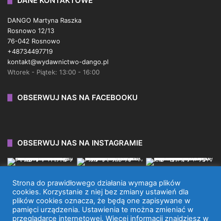
DANE KONTAKTOWE
DANGO Martyna Raszka
Rosnowo 12/13
76-042 Rosnowo
+48734497719
kontakt@wydawnictwo-dango.pl
Wtorek - Piątek: 13:00 - 16:00
OBSERWUJ NAS NA FACEBOOKU
OBSERWUJ NAS NA INSTAGRAMIE
Strona do prawidłowego działania wymaga plików
cookies. Korzystanie z niej bez zmiany ustawień dla
plików cookies oznacza, że będą one zapisywane w
WYDAWNICTWO DANGO 2026 © WSZYSTKIE PRAWA
pamięci urządzenia. Ustawienia te można zmieniać w
przeglądarce internetowej. Więcej informacji znajdziesz w
ZASTRZEŻONE.