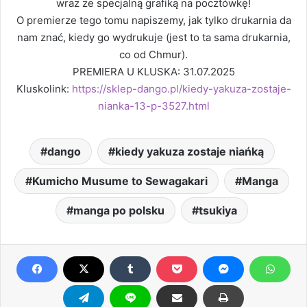
wraz ze specjalną grafiką na pocztówkę!
O premierze tego tomu napiszemy, jak tylko drukarnia da
nam znać, kiedy go wydrukuje (jest to ta sama drukarnia,
co od Chmur).
PREMIERA U KLUSKA: 31.07.2025
Kluskolink:
https://sklep-dango.pl/kiedy-yakuza-zostaje-
nianka-13-p-3527.html
dango
kiedy yakuza zostaje niańką
Kumicho Musume to Sewagakari
Manga
manga po polsku
tsukiya