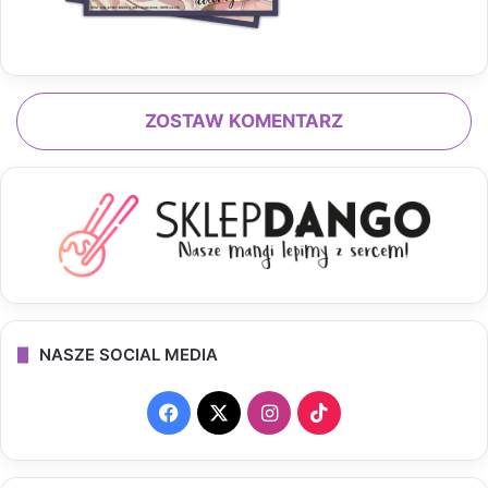
ZOSTAW KOMENTARZ
NASZE SOCIAL MEDIA
F
X
I
T
a
n
i