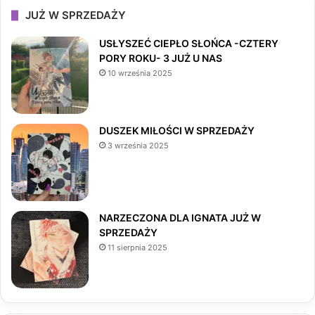
c
s
k
JUŻ W SPRZEDAŻY
e
t
T
USŁYSZEĆ CIEPŁO SŁOŃCA -CZTERY
PORY ROKU- 3 JUŻ U NAS
b
a
o
10 września 2025
o
g
k
o
r
DUSZEK MIŁOŚCI W SPRZEDAŻY
3 września 2025
k
a
m
NARZECZONA DLA IGNATA JUŻ W
SPRZEDAŻY
11 sierpnia 2025