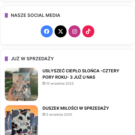
NASZE SOCIAL MEDIA
F
X
I
T
a
n
i
c
s
k
JUŻ W SPRZEDAŻY
e
t
T
USŁYSZEĆ CIEPŁO SŁOŃCA -CZTERY
PORY ROKU- 3 JUŻ U NAS
b
a
o
10 września 2025
o
g
k
o
r
DUSZEK MIŁOŚCI W SPRZEDAŻY
3 września 2025
k
a
m