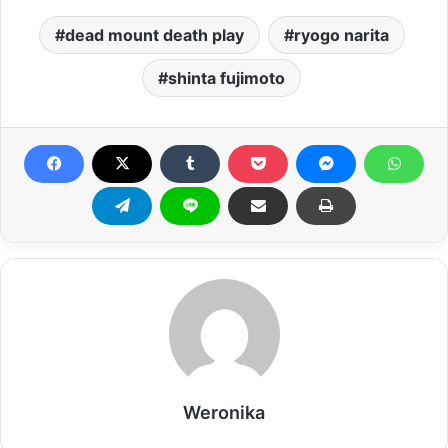
dead mount death play
ryogo narita
shinta fujimoto
Weronika