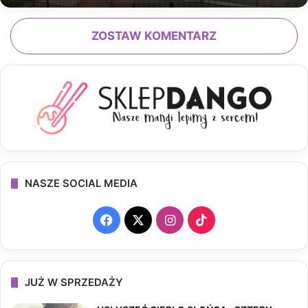
ZOSTAW KOMENTARZ
NASZE SOCIAL MEDIA
F
X
I
T
a
n
i
c
s
k
JUŻ W SPRZEDAŻY
e
t
T