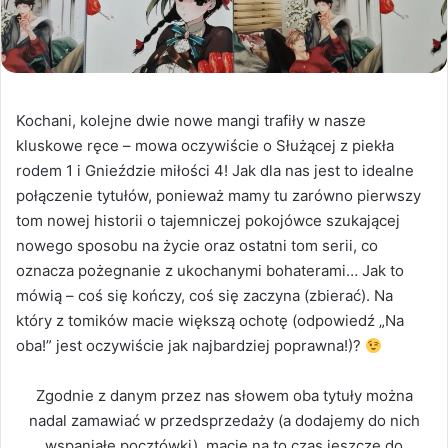
Kochani, kolejne dwie nowe mangi trafiły w nasze
kluskowe ręce – mowa oczywiście o Służącej z piekła
rodem 1 i Gnieździe miłości 4! Jak dla nas jest to idealne
połączenie tytułów, ponieważ mamy tu zarówno pierwszy
tom nowej historii o tajemniczej pokojówce szukającej
nowego sposobu na życie oraz ostatni tom serii, co
oznacza pożegnanie z ukochanymi bohaterami… Jak to
mówią – coś się kończy, coś się zaczyna (zbierać). Na
który z tomików macie większą ochotę (odpowiedź „Na
oba!” jest oczywiście jak najbardziej poprawna!)?
Zgodnie z danym przez nas słowem oba tytuły można
nadal zamawiać w przedsprzedaży (a dodajemy do nich
wspaniałe pocztówki), macie na to czas jeszcze do