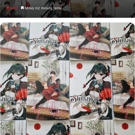
an
900
Mniej niż minutę temu
email