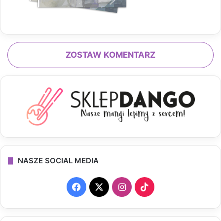
ZOSTAW KOMENTARZ
NASZE SOCIAL MEDIA
F
X
I
T
a
n
i