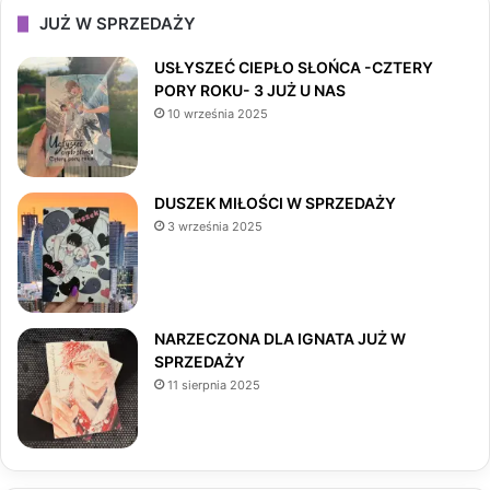
c
s
k
JUŻ W SPRZEDAŻY
e
t
T
USŁYSZEĆ CIEPŁO SŁOŃCA -CZTERY
PORY ROKU- 3 JUŻ U NAS
b
a
o
10 września 2025
o
g
k
o
r
DUSZEK MIŁOŚCI W SPRZEDAŻY
3 września 2025
k
a
m
NARZECZONA DLA IGNATA JUŻ W
SPRZEDAŻY
11 sierpnia 2025