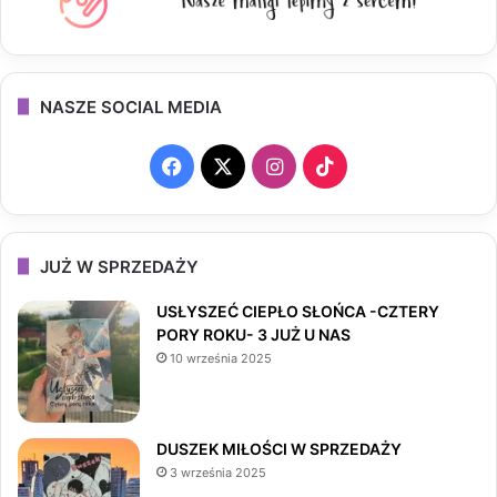
NASZE SOCIAL MEDIA
F
X
I
T
a
n
i
c
s
k
JUŻ W SPRZEDAŻY
e
t
T
USŁYSZEĆ CIEPŁO SŁOŃCA -CZTERY
PORY ROKU- 3 JUŻ U NAS
b
a
o
10 września 2025
o
g
k
o
r
DUSZEK MIŁOŚCI W SPRZEDAŻY
3 września 2025
k
a