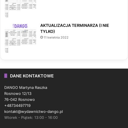
AKTUALIZACJA TERMINARZA (I NIE
TYLKO)
11 kwietnia 2022
DANE KONTAKTOWE
DANGO Martyna Raszka
Rosnowo 12/13
76-042 Rosnowo
+48734497719
kontakt@wydawnictwo-dango.pl
Wtorek - Piątek: 13:00 - 16:00