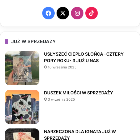
F
X
I
T
a
n
i
c
s
k
JUŻ W SPRZEDAŻY
e
t
T
USŁYSZEĆ CIEPŁO SŁOŃCA -CZTERY
PORY ROKU- 3 JUŻ U NAS
b
a
o
10 września 2025
o
g
k
o
r
DUSZEK MIŁOŚCI W SPRZEDAŻY
3 września 2025
k
a
m
NARZECZONA DLA IGNATA JUŻ W
SPRZEDAŻY