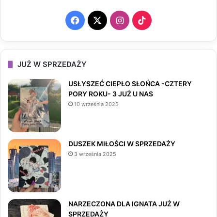
F
X
I
T
a
n
i
c
s
k
JUŻ W SPRZEDAŻY
e
t
T
USŁYSZEĆ CIEPŁO SŁOŃCA -CZTERY
PORY ROKU- 3 JUŻ U NAS
b
a
o
10 września 2025
o
g
k
o
r
DUSZEK MIŁOŚCI W SPRZEDAŻY
3 września 2025
k
a
m
NARZECZONA DLA IGNATA JUŻ W
SPRZEDAŻY