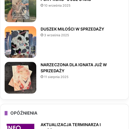
b
a
o
10 września 2025
o
g
k
o
r
DUSZEK MIŁOŚCI W SPRZEDAŻY
3 września 2025
k
a
m
NARZECZONA DLA IGNATA JUŻ W
SPRZEDAŻY
11 sierpnia 2025
OPÓŹNIENIA
AKTUALIZACJA TERMINARZA I