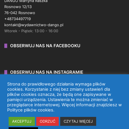
DANGO Martyna Raszka
Rosnowo 12/13
76-042 Rosnowo
+48734497719
kontakt@wydawnictwo-dango.pl
Wtorek - Piątek: 13:00 - 16:00
OBSERWUJ NAS NA FACEBOOKU
OBSERWUJ NAS NA INSTAGRAMIE
Strona do prawidłowego działania wymaga plików
cookies. Korzystanie z niej bez zmiany ustawień dla
plików cookies oznacza, że będą one zapisywane w
pamięci urządzenia. Ustawienia te można zmieniać w
przeglądarce internetowej. Więcej informacji znajdziesz w
WYDAWNICTWO DANGO 2026 © WSZYSTKIE PRAWA
Polityce plików cookies.
ZASTRZEŻONE.
AKCEPTUJ
ODRZUĆ
CZYTAJ WIĘCEJ