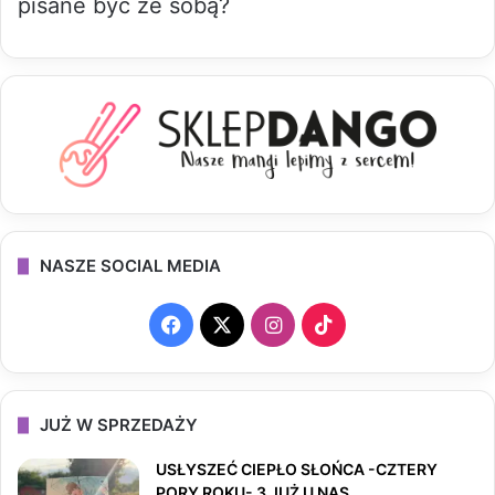
pisane być ze sobą?
NASZE SOCIAL MEDIA
F
X
I
T
a
n
i
c
s
k
JUŻ W SPRZEDAŻY
e
t
T
USŁYSZEĆ CIEPŁO SŁOŃCA -CZTERY
PORY ROKU- 3 JUŻ U NAS